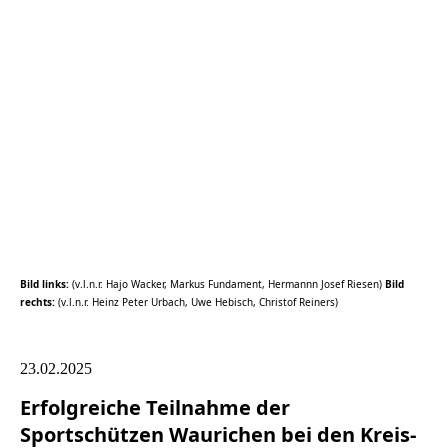
LVM_ZM_S2
Bild links:
(v.l.n.r. Hajo Wacker, Markus Fundament, Hermannn Josef Riesen)
Bild
rechts:
(v.l.n.r. Heinz Peter Urbach, Uwe Hebisch, Christof Reiners)
23.02.2025
Erfolgreiche Teilnahme der
Sportschützen Waurichen bei den Kreis-