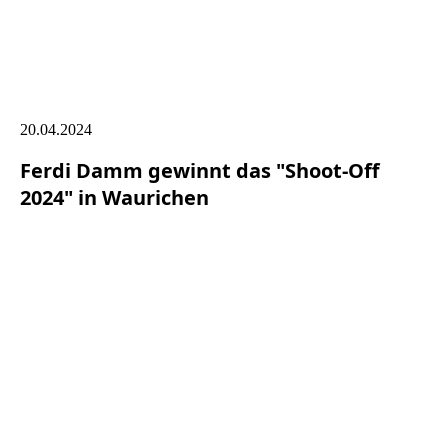
c1d66fa5-7623-4bec-89c2-053971034486
20.04.2024
Ferdi Damm gewinnt das "Shoot-Off
2024" in Waurichen